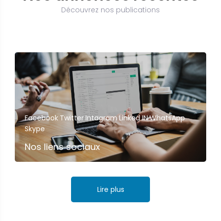
Découvrez nos publications
Facebook
Twitter
Intagram
Linked IN
WhatsApp
Skype
Nos liens sociaux
Lire plus